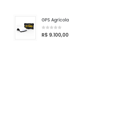
GPS Agrícola
0
de 5
R$
9.100,00