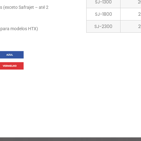
SJ-1300
2
 (exceto Safrajet – até 2
SJ-1800
2
SJ-2300
2
s para modelos HTX)