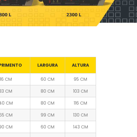
PRIMENTO
LARGURA
ALTURA
116 CM
60 CM
95 CM
133 CM
80 CM
103 CM
40 CM
80 CM
116 CM
165 CM
99 CM
130 CM
190 CM
60 CM
143 CM