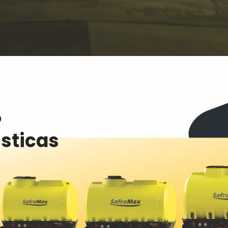
o
ísticas