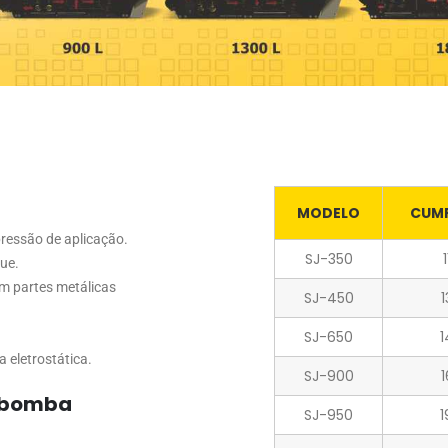
MODELO
CUM
ressão de aplicação.
SJ-350
que.
m partes metálicas
SJ-450
SJ-650
1
 eletrostática.
SJ-900
 bomba
SJ-950