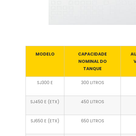
MODELO
CAPACIDADE
A
NOMINAL DO
TANQUE
SJ300 E
300 LITROS
SJ450 E (ETX)
450 LITROS
SJ650 E (ETX)
650 LITROS