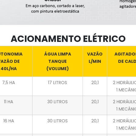
ACIONAMENTO ELÉTRICO
UTONOMIA
ÁGUA LIMPA
VAZÃO
AGITADO
VAZÃO DE
TANQUE
L/MIN
DE CAL
40L/HA
(VOLUME)
7,5 HA
17 LITROS
20,1
2 HIDRÁULI
1 MECÂN
11 HA
30 LITROS
20,1
2 HIDRÁULI
1 MECÂN
16 HA
30 LITROS
20,1
2 HIDRÁULI
1 MECÂN