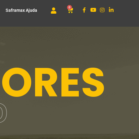
0
Saframax Ajuda
DORES
O