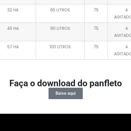
32 HA
65 LITROS
75
4
AGITAD
45 HA
90 LITROS
75
4
AGITAD
57 HA
100 LITROS
75
4
AGITAD
Faça o download do panfleto
Baixe aqui